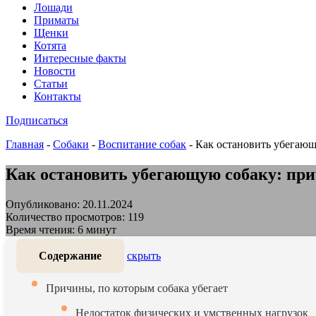
Лошади
Приматы
Щенки
Котята
Интересные факты
Новости
Статьи
Контакты
Подписаться
Главная
-
Собаки
-
Воспитание собак
-
Как остановить убегаю
Как остановить убегающую собаку: пр
Опубликовано: 20.11.2024
Количество просмотров: 119
Время чтения: 6 минут
Содержание
скрыть
Причины, по которым собака убегает
Недостаток физических и умственных нагрузок