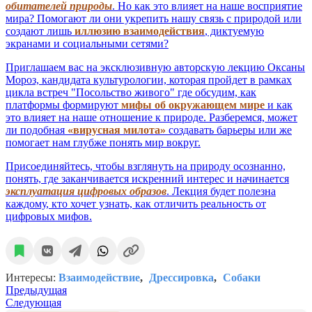
обитателей природы
. Но как это влияет на наше восприятие
мира? Помогают ли они укрепить нашу связь с природой или
создают лишь
иллюзию взаимодействия
, диктуемую
экранами и социальными сетями?
Приглашаем вас на эксклюзивную авторскую лекцию Оксаны
Мороз, кандидата культурологии, которая пройдет в рамках
цикла встреч "Посольство живого" где обсудим, как
платформы формируют
мифы об окружающем мире
и как
это влияет на наше отношение к природе. Разберемся, может
ли подобная
«вирусная милота»
создавать барьеры или же
помогает нам глубже понять мир вокруг.
Присоединяйтесь, чтобы взглянуть на природу осознанно,
понять, где заканчивается искренний интерес и начинается
эксплуатация цифровых образов
. Лекция будет полезна
каждому, кто хочет узнать, как отличить реальность от
цифровых мифов.
Интересы:
Взаимодействие
Дрессировка
Собаки
Предыдущая
Следующая