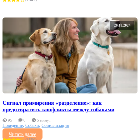
(1843)
20.11.2024
Сигнал примирения «разделение»: как
предотвратить конфликты между собаками
95
0
5 минут
,
,
Поведение
Собаки
Социализация
Читать далее
(1550)