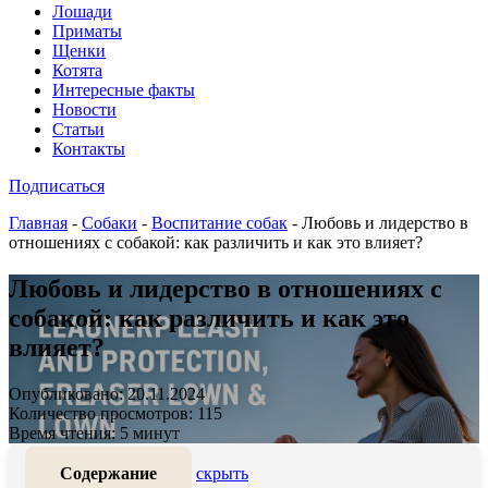
Лошади
Приматы
Щенки
Котята
Интересные факты
Новости
Статьи
Контакты
Подписаться
Главная
-
Собаки
-
Воспитание собак
-
Любовь и лидерство в
отношениях с собакой: как различить и как это влияет?
Любовь и лидерство в отношениях с
собакой: как различить и как это
влияет?
Опубликовано: 20.11.2024
Количество просмотров: 115
Время чтения: 5 минут
Содержание
скрыть