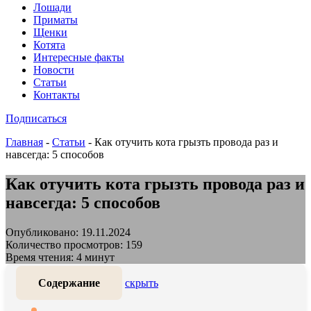
Лошади
Приматы
Щенки
Котята
Интересные факты
Новости
Статьи
Контакты
Подписаться
Главная
-
Статьи
-
Как отучить кота грызть провода раз и
навсегда: 5 способов
Как отучить кота грызть провода раз и
навсегда: 5 способов
Опубликовано: 19.11.2024
Количество просмотров: 159
Время чтения: 4 минут
Содержание
скрыть