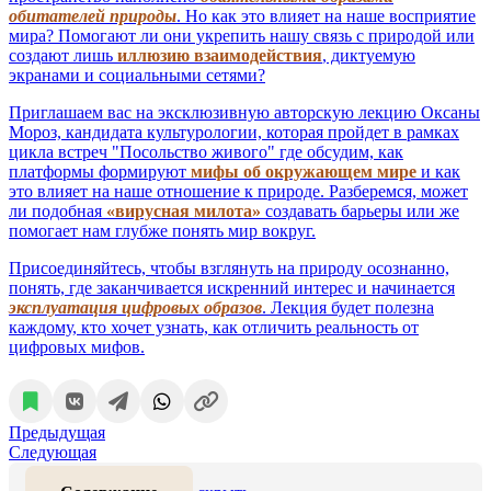
обитателей природы
. Но как это влияет на наше восприятие
мира? Помогают ли они укрепить нашу связь с природой или
создают лишь
иллюзию взаимодействия
, диктуемую
экранами и социальными сетями?
Приглашаем вас на эксклюзивную авторскую лекцию Оксаны
Мороз, кандидата культурологии, которая пройдет в рамках
цикла встреч "Посольство живого" где обсудим, как
платформы формируют
мифы об окружающем мире
и как
это влияет на наше отношение к природе. Разберемся, может
ли подобная
«вирусная милота»
создавать барьеры или же
помогает нам глубже понять мир вокруг.
Присоединяйтесь, чтобы взглянуть на природу осознанно,
понять, где заканчивается искренний интерес и начинается
эксплуатация цифровых образов
. Лекция будет полезна
каждому, кто хочет узнать, как отличить реальность от
цифровых мифов.
Предыдущая
Следующая