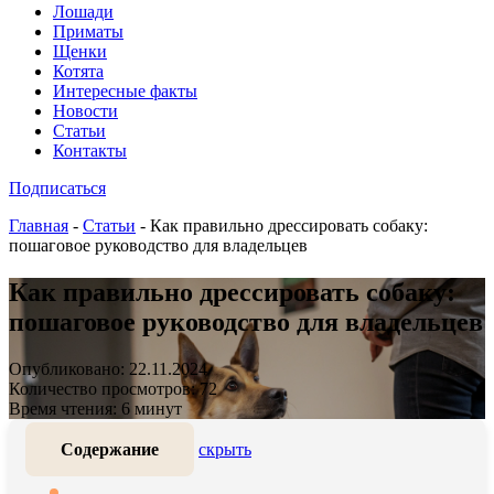
Лошади
Приматы
Щенки
Котята
Интересные факты
Новости
Статьи
Контакты
Подписаться
Главная
-
Статьи
-
Как правильно дрессировать собаку:
пошаговое руководство для владельцев
Как правильно дрессировать собаку:
пошаговое руководство для владельцев
Опубликовано: 22.11.2024
Количество просмотров: 72
Время чтения: 6 минут
Содержание
скрыть