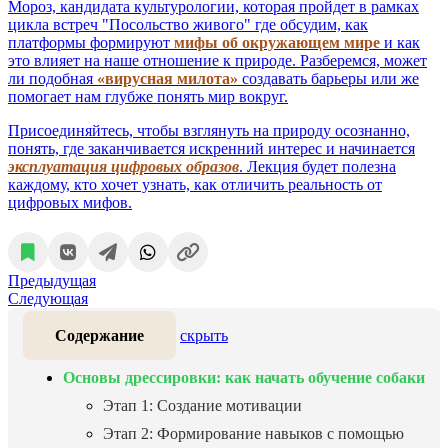
Мороз, кандидата культурологии, которая пройдет в рамках
цикла встреч "Посольство живого" где обсудим, как
платформы формируют
мифы об окружающем мире
и как
это влияет на наше отношение к природе. Разберемся, может
ли подобная
«вирусная милота»
создавать барьеры или же
помогает нам глубже понять мир вокруг.
Присоединяйтесь, чтобы взглянуть на природу осознанно,
понять, где заканчивается искренний интерес и начинается
эксплуатация цифровых образов
. Лекция будет полезна
каждому, кто хочет узнать, как отличить реальность от
цифровых мифов.
Предыдущая
Следующая
Содержание
скрыть
Основы дрессировки: как начать обучение собаки
Этап 1: Создание мотивации
Этап 2: Формирование навыков с помощью