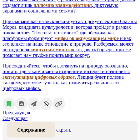
создают лишь
иллюзию взаимодействия
, диктуемую
экранами и социальными сетями?
Приглашаем вас на эксклюзивную авторскую лекцию Оксаны
Мороз, кандидата культурологии, которая пройдет в рамках
цикла встреч "Посольство живого" где обсудим, как
платформы формируют
мифы об окружающем мире
и как
это влияет на наше отношение к природе. Разберемся, может
ли подобная
«вирусная милота»
создавать барьеры или же
помогает нам глубже понять мир вокруг.
Присоединяйтесь, чтобы взглянуть на природу осознанно,
понять, где заканчивается искренний интерес и начинается
эксплуатация цифровых образов
. Лекция будет полезна
каждому, кто хочет узнать, как отличить реальность от
цифровых мифов.
Предыдущая
Следующая
Содержание
скрыть