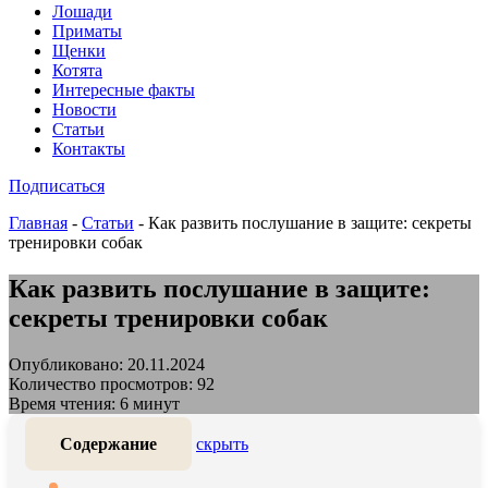
Лошади
Приматы
Щенки
Котята
Интересные факты
Новости
Статьи
Контакты
Подписаться
Главная
-
Статьи
-
Как развить послушание в защите: секреты
тренировки собак ‍
Как развить послушание в защите:
секреты тренировки собак ‍
Опубликовано: 20.11.2024
Количество просмотров: 92
Время чтения: 6 минут
Содержание
скрыть