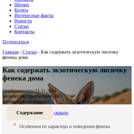
Щенки
Котята
Интересные факты
Новости
Статьи
Контакты
Подписаться
Главная
-
Статьи
-
Как содержать экзотическую лисичку
фенека дома
Как содержать экзотическую лисичку
фенека дома
Опубликовано: 21.11.2024
Количество просмотров: 105
Время чтения: 4 минут
Содержание
скрыть
Особенности характера и поведения фенека