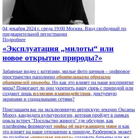
04 декабря 2024 г. среда 19:00 Москва. Вход свободный по
предварительной регистрации
Подробнее
«Эксплуатация „милоты“ или
новое открытие природы?»
Забавные видео с котятами, милые фото щенков – цифровое
пространство наполнено
обаятельными образами
обитателей природы
. Но как это влияет на наше восприятие
мира? Помогают ли они укрепить нашу связь с природой или
создают лишь
иллюзию взаимодействия
, диктуемую
экранами и социальными сетями?
Приглашаем вас на эксклюзивную авторскую лекцию Оксаны
Мороз, кандидата культурологии, которая пройдет в рамках
цикла встреч "Посольство живого" где обсудим, как
платформы формируют
мифы об окружающем мире
и как
это влияет на наше отношение к природе. Разберемся, может
ли подобная
«вирусная милота»
создавать барьеры или же