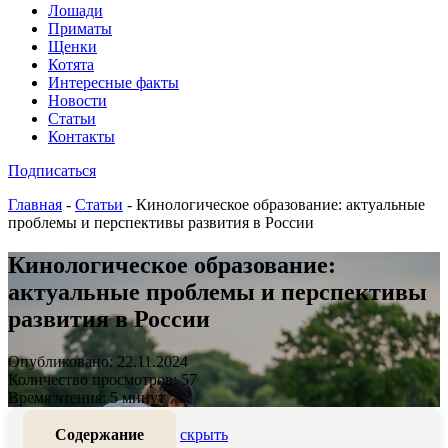
Лошади
Приматы
Щенки
Котята
Интересные факты
Новости
Статьи
Контакты
Подписаться
Главная
-
Статьи
-
Кинологическое образование: актуальные
проблемы и перспективы развития в России
Кинологическое образование:
актуальные проблемы и перспективы
развития в России
Опубликовано: 22.11.2024
Количество просмотров: 57
Время чтения: 5 минут
Содержание
скрыть