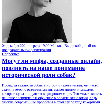
04 декабря 2024 г. среда 19:00 Москва. Вход свободный по
предварительной регистрации
Подробнее
Могут ли мифы, созданные онлайн,
повлиять на наше понимание
исторической роли собак?
Исследуя важность собак в истории человечества, мы часто
сталкиваемся с различными интерпретациями и мифами,
которые культивируются в цифровом мире. Это может влиять
на наше восприятие и обучение в области кинологии, ведь
многие современные проблемы в этой сфере уходят корнями