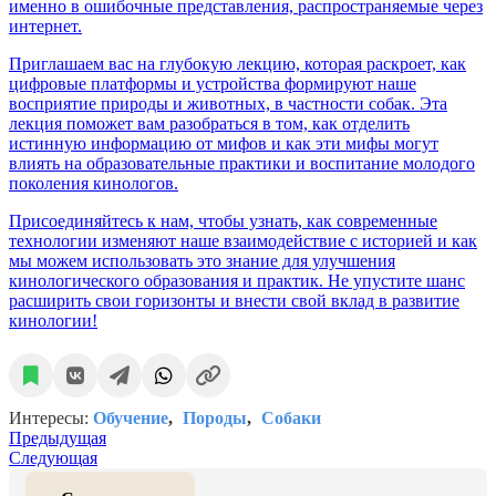
именно в ошибочные представления, распространяемые через
интернет.
Приглашаем вас на глубокую лекцию, которая раскроет, как
цифровые платформы и устройства формируют наше
восприятие природы и животных, в частности собак. Эта
лекция поможет вам разобраться в том, как отделить
истинную информацию от мифов и как эти мифы могут
влиять на образовательные практики и воспитание молодого
поколения кинологов.
Присоединяйтесь к нам, чтобы узнать, как современные
технологии изменяют наше взаимодействие с историей и как
мы можем использовать это знание для улучшения
кинологического образования и практик. Не упустите шанс
расширить свои горизонты и внести свой вклад в развитие
кинологии!
Интересы:
Обучение
Породы
Собаки
Предыдущая
Следующая