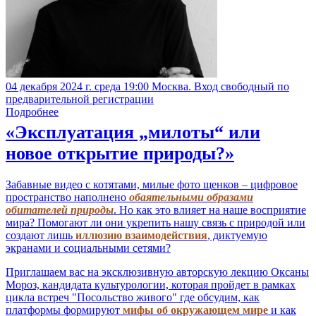
04 декабря 2024 г. среда 19:00 Москва. Вход свободный по
предварительной регистрации
Подробнее
«Эксплуатация „милоты“ или
новое открытие природы?»
Забавные видео с котятами, милые фото щенков – цифровое
пространство наполнено
обаятельными образами
обитателей природы
. Но как это влияет на наше восприятие
мира? Помогают ли они укрепить нашу связь с природой или
создают лишь
иллюзию взаимодействия
, диктуемую
экранами и социальными сетями?
Приглашаем вас на эксклюзивную авторскую лекцию Оксаны
Мороз, кандидата культурологии, которая пройдет в рамках
цикла встреч "Посольство живого" где обсудим, как
платформы формируют
мифы об окружающем мире
и как