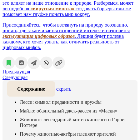
это влияет на наше отношение к природе. Разберемся, может
ли подобная
«вирусная милота»
создавать барьеры или же
помогает нам глубже понять мир вокруг.
Присоединяйтесь, чтобы взглянуть на природу осознанно,
понять, где заканчивается искренний интерес и начинается
эксплуатация цифровых образов
. Лекция будет полезна
каждому, кто хочет узнать, как отличить реальность от
цифровых мифов.
Предыдущая
Следующая
Содержание
скрыть
Лесси: символ преданности и дружбы
Майло: обаятельный джек-рассел из «Маски»
Живоглот: легендарный кот из киносаги о Гарри
Поттере
Почему животные-актёры пленяют зрителей