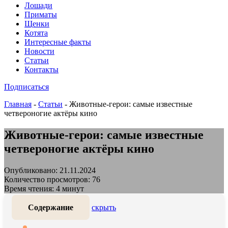
Лошади
Приматы
Щенки
Котята
Интересные факты
Новости
Статьи
Контакты
Подписаться
Главная
-
Статьи
-
Животные-герои: самые известные
четвероногие актёры кино
Животные-герои: самые известные
четвероногие актёры кино
Опубликовано: 21.11.2024
Количество просмотров: 76
Время чтения: 4 минут
Содержание
скрыть