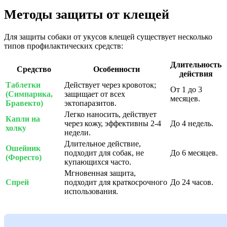
Методы защиты от клещей
Для защиты собаки от укусов клещей существует несколько
типов профилактических средств:
Длительность
Средство
Особенности
действия
Таблетки
Действует через кровоток;
От 1 до 3
(Симпарика,
защищает от всех
месяцев.
Бравекто)
эктопаразитов.
Легко наносить, действует
Капли на
через кожу, эффективны 2-4
До 4 недель.
холку
недели.
Длительное действие,
Ошейник
подходит для собак, не
До 6 месяцев.
(Форесто)
купающихся часто.
Мгновенная защита,
Спрей
подходит для краткосрочного
До 24 часов.
использования.