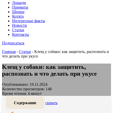
Лошади
Приматы
Щенки
Котята
Интересные факты
Новости
Статьи
Контакты
Подписаться
Главная
-
Статьи
-
Клещ у собаки: как защитить, распознать и
что делать при укусе
Клещ у собаки: как защитить,
распознать и что делать при укусе
Опубликовано: 19.11.2024
Количество просмотров: 148
Время чтения: 4 минут
Содержание
скрыть