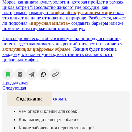
Мороз, кандидата культурологии, которая пройдет в рамках
цикла встреч "Посольство живого" где обсудим, как
платформы формируют
мифы об окружающем мире
и как
это влияет на наше отношение к природе. Разберемся, может
ли подобная
«вирусная милота»
создавать барьеры или же
помогает нам глубже понять мир вокруг.
Присоединяйтесь, чтобы взглянуть на природу осознанно,
понять, где заканчивается искренний интерес и начинается
эксплуатация цифровых образов
. Лекция будет полезна
каждому, кто хочет узнать, как отличить реальность от
цифровых мифов.
Предыдущая
Следующая
Содержание
скрыть
Чем опасны клещи для собак?
Как выглядит клещ у собаки?
Какие заболевания переносят клещи?