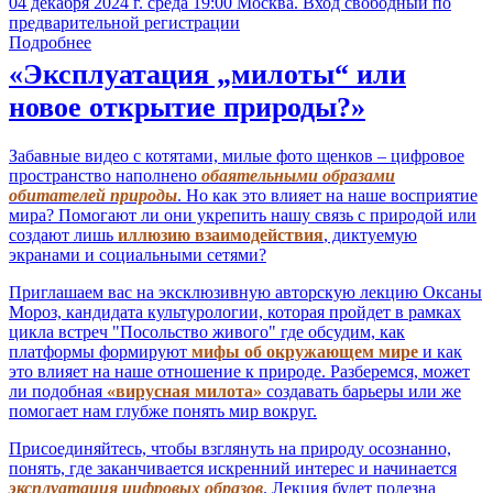
04 декабря 2024 г. среда 19:00 Москва. Вход свободный по
предварительной регистрации
Подробнее
«Эксплуатация „милоты“ или
новое открытие природы?»
Забавные видео с котятами, милые фото щенков – цифровое
пространство наполнено
обаятельными образами
обитателей природы
. Но как это влияет на наше восприятие
мира? Помогают ли они укрепить нашу связь с природой или
создают лишь
иллюзию взаимодействия
, диктуемую
экранами и социальными сетями?
Приглашаем вас на эксклюзивную авторскую лекцию Оксаны
Мороз, кандидата культурологии, которая пройдет в рамках
цикла встреч "Посольство живого" где обсудим, как
платформы формируют
мифы об окружающем мире
и как
это влияет на наше отношение к природе. Разберемся, может
ли подобная
«вирусная милота»
создавать барьеры или же
помогает нам глубже понять мир вокруг.
Присоединяйтесь, чтобы взглянуть на природу осознанно,
понять, где заканчивается искренний интерес и начинается
эксплуатация цифровых образов
. Лекция будет полезна