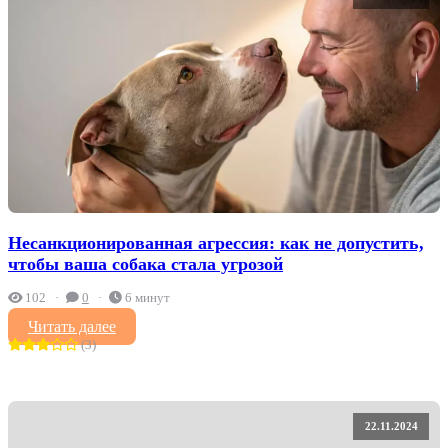
Несанкционированная агрессия: как не допустить,
чтобы ваша собака стала угрозой
102
0
6 минут
Читать далее
(3)
22.11.2024