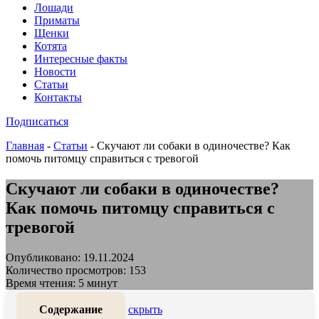
Лошади
Приматы
Щенки
Котята
Интересные факты
Новости
Статьи
Контакты
Подписаться
Главная
-
Статьи
-
Скучают ли собаки в одиночестве? Как
помочь питомцу справиться с тревогой
Скучают ли собаки в одиночестве?
Как помочь питомцу справиться с
тревогой
Опубликовано: 19.11.2024
Количество просмотров: 153
Время чтения: 5 минут
Содержание
скрыть