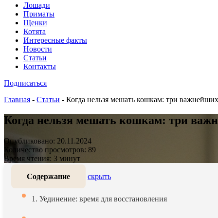
Лошади
Приматы
Щенки
Котята
Интересные факты
Новости
Статьи
Контакты
Подписаться
Главная
-
Статьи
-
Когда нельзя мешать кошкам: три важнейши
Когда нельзя мешать кошкам: три важ
Опубликовано: 20.11.2024
Количество просмотров: 89
Время чтения: 3 минут
Содержание
скрыть
1. Уединение: время для восстановления