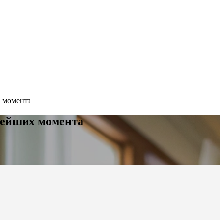
х момента
нейших момента