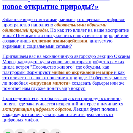
новое открытие природы?»
Забавные видео с котятами, милые фото щенков – цифровое
пространство наполнено
обаятельными образами
обитателей природы
. Но как это влияет на наше восприятие
мира? Помогают ли они укрепить нашу связь с природой или
создают лишь
иллюзию взаимодействия
, диктуемую
экранами и социальными сетями?
Приглашаем вас на эксклюзивную авторскую лекцию Оксаны
Мороз, кандидата культурологии, которая пройдет в рамках
цикла встреч "Посольство живого" где обсудим, как
платформы формируют
мифы об окружающем мире
и как
это влияет на наше отношение к природе. Разберемся, может
ли подобная
«вирусная милота»
создавать барьеры или же
помогает нам глубже понять мир вокруг.
Присоединяйтесь, чтобы взглянуть на природу осознанно,
понять, где заканчивается искренний интерес и начинается
эксплуатация цифровых образов
. Лекция будет полезна
каждому, кто хочет узнать, как отличить реальность от
цифровых мифов.