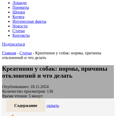
Лошади
Приматы
Щенки
Котята
Интересные факты
Новости
Статьи
Контакты
Подписаться
Главная
-
Статьи
-
Креатинин у собак: нормы, причины
отклонений и что делать
Креатинин у собак: нормы, причины
отклонений и что делать
Опубликовано: 18.11.2024
Количество просмотров: 136
Время чтения: 5 минут
Содержание
скрыть