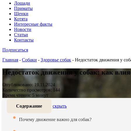
Лошади
Приматы
Щенки
Котята
Интересные факты
Новости
Статьи
Контакты
Подписаться
Главная
-
Собаки
-
Здоровье собак
-
Недостаток движения у соба
Недостаток движения у собак: как влия
Опубликовано: 19.11.2024
Количество просмотров: 144
Время чтения: 5 минут
Содержание
скрыть
Почему движение важно для собак?