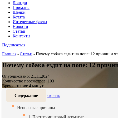
Лошади
Приматы
Щенки
Котята
Интересные факты
Новости
Статьи
Контакты
Подписаться
Главная
-
Статьи
-
Почему собака ездит на попе: 12 причин и чт
Почему собака ездит на попе: 12 причин
Опубликовано: 21.11.2024
Количество просмотров: 103
Время чтения: 4 минут
Содержание
скрыть
Неопасные причины
1. Постгруминговый дерматит