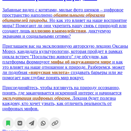
Забавные видео с котятами, милые фото щенков – цифровое
пространство наполнено
обаятельными образами
обитателей природы
. Но как это влияет на наше восприятие
мира? Помогают ли они укрепить нашу связь с природой или
создают лишь
иллюзию взаимодействия
, диктуемую
экранами и социальными сетями?
Приглашаем вас на эксклюзивную авторскую лекцию Оксаны
Мороз, кандидата культурологии, которая пройдет в рамках
цикла встреч "Посольство живого" где обсудим, как
платформы формируют
мифы об окружающем мире
и как
это влияет на наше отношение к природе. Разберемся, может
ли подобная
«вирусная милота»
создавать барьеры или же
помогает нам глубже понять мир вокруг.
Присоединяйтесь, чтобы взглянуть на природу осознанно,
понять, где заканчивается искренний интерес и начинается
эксплуатация цифровых образов
. Лекция будет полезна
каждому, кто хочет узнать, как отличить реальность от
цифровых мифов.