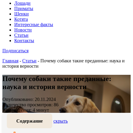
Лошади
Приматы
Щенки
Котята
Интересные факты
Новости
Статьи
Контакты
Подписаться
Главная
-
Статьи
-
Почему собаки такие преданные: наука и
история верности
Почему собаки такие преданные:
наука и история верности
Опубликовано: 20.11.2024
Количество просмотров: 86
Время чтения: 4 минут
Содержание
скрыть