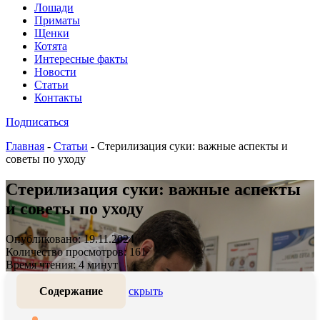
Лошади
Приматы
Щенки
Котята
Интересные факты
Новости
Статьи
Контакты
Подписаться
Главная
-
Статьи
-
Стерилизация суки: важные аспекты и
советы по уходу
Стерилизация суки: важные аспекты
и советы по уходу
Опубликовано: 19.11.2024
Количество просмотров: 161
Время чтения: 4 минут
Содержание
скрыть