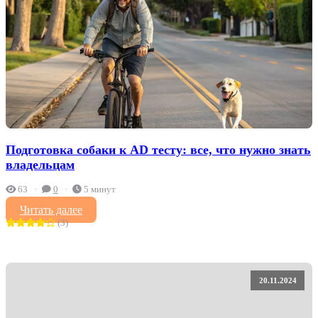
Подготовка собаки к AD тесту: все, что нужно знать
владельцам
63
0
5 минут
Читать далее
(3)
20.11.2024