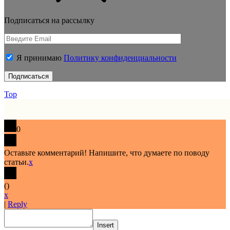
Подписаться на рассылку
Я принимаю
Политику конфиденциальности
Top
0
Оставьте комментарий! Напишите, что думаете по поводу
статьи.
x
(
)
x
|
Reply
Insert