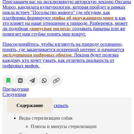
Приглашаем вас на эксклюзивную авторскую лекцию Оксаны
Мороз, кандидата культурологии, которая пройдет в рамках
цикла встреч "Посольство живого" где обсудим, как
платформы формируют
мифы об окружающем мире
и как
это влияет на наше отношение к природе. Разберемся, может
ли подобная
«вирусная милота»
создавать барьеры или же
помогает нам глубже понять мир вокруг.
Присоединяйтесь, чтобы взглянуть на природу осознанно,
понять, где заканчивается искренний интерес и начинается
эксплуатация цифровых образов
. Лекция будет полезна
каждому, кто хочет узнать, как отличить реальность от
цифровых мифов.
Предыдущая
Следующая
Содержание
скрыть
Виды стерилизации собак
Плюсы и минусы стерилизации