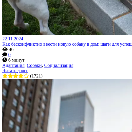
22.11.2024
Как бесконфликтно ввести новую собаку в дом: шаги для успе
46
0
6 минут
Адаптация
,
Собаки
,
Социализация
Читать далее
(1721)