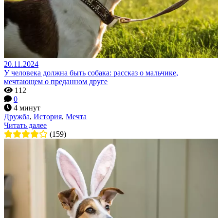
20.11.2024
У человека должна быть собака: рассказ о мальчике,
мечтающем о преданном друге
112
0
4 минут
Дружба
,
История
,
Мечта
Читать далее
(159)