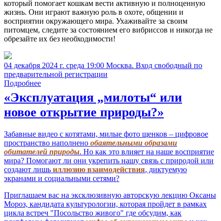
который помогает кошкам вести активную и полноценную
жизнь. Они играют важную роль в охоте, общении и
восприятии окружающего мира. Ухаживайте за своим
питомцем, следите за состоянием его вибриссов и никогда не
обрезайте их без необходимости!
04 декабря 2024 г. среда 19:00 Москва. Вход свободный по
предварительной регистрации
Подробнее
«Эксплуатация „милоты“ или
новое открытие природы?»
Забавные видео с котятами, милые фото щенков – цифровое
пространство наполнено
обаятельными образами
обитателей природы
. Но как это влияет на наше восприятие
мира? Помогают ли они укрепить нашу связь с природой или
создают лишь
иллюзию взаимодействия
, диктуемую
экранами и социальными сетями?
Приглашаем вас на эксклюзивную авторскую лекцию Оксаны
Мороз, кандидата культурологии, которая пройдет в рамках
цикла встреч "Посольство живого" где обсудим, как