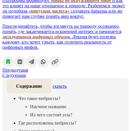
платформы формируют
мифы об окружающем мире
и как
это влияет на наше отношение к природе. Разберемся, может
ли подобная
«вирусная милота»
создавать барьеры или же
помогает нам глубже понять мир вокруг.
Присоединяйтесь, чтобы взглянуть на природу осознанно,
понять, где заканчивается искренний интерес и начинается
эксплуатация цифровых образов
. Лекция будет полезна
каждому, кто хочет узнать, как отличить реальность от
цифровых мифов.
Предыдущая
Следующая
Содержание
скрыть
Что такое вибриссы?
Научное название
Из чего состоят усы?
Где расположены вибриссы?