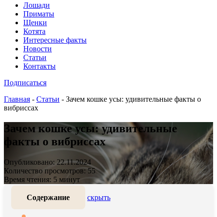
Лошади
Приматы
Щенки
Котята
Интересные факты
Новости
Статьи
Контакты
Подписаться
Главная
-
Статьи
-
Зачем кошке усы: удивительные факты о
вибриссах
Зачем кошке усы: удивительные
факты о вибриссах
Опубликовано: 22.11.2024
Количество просмотров: 55
Время чтения: 5 минут
Содержание
скрыть