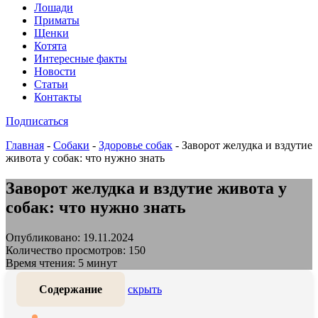
Лошади
Приматы
Щенки
Котята
Интересные факты
Новости
Статьи
Контакты
Подписаться
Главная
-
Собаки
-
Здоровье собак
-
Заворот желудка и вздутие
живота у собак: что нужно знать
Заворот желудка и вздутие живота у
собак: что нужно знать
Опубликовано: 19.11.2024
Количество просмотров: 150
Время чтения: 5 минут
Содержание
скрыть