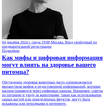
04 декабря 2024 г. среда 19:00 Москва. Вход свободный по
предварительной регистрации
Подробнее
Как мифы и цифровая информация
могут влиять на здоровье вашего
питомца?
Обсуждение здоровья животных часто сопровождается
множеством мифов и недостоверной информацией, которые
распространяются через цифровые каналы. Например, советы
по питанию и уходу за животными, такие как использование
сырых костей или определённых фруктов, могут быть
искажены или неполными в интернете.