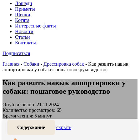
Лошади
Приматы
Щенки
Котята
Интересные факты
Новости
Статьи
Контакты
Подписаться
Главная
-
Собаки
-
Дрессировка собак
-
Как развить навык
аппортировки у собаки: пошаговое руководство
Как развить навык аппортировки у
собаки: пошаговое руководство
Опубликовано: 21.11.2024
Количество просмотров: 65
Время чтения: 5 минут
Содержание
скрыть