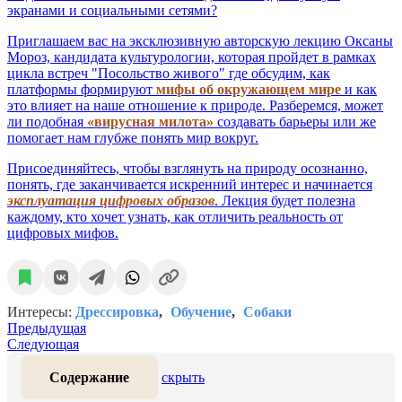
экранами и социальными сетями?
Приглашаем вас на эксклюзивную авторскую лекцию Оксаны
Мороз, кандидата культурологии, которая пройдет в рамках
цикла встреч "Посольство живого" где обсудим, как
платформы формируют
мифы об окружающем мире
и как
это влияет на наше отношение к природе. Разберемся, может
ли подобная
«вирусная милота»
создавать барьеры или же
помогает нам глубже понять мир вокруг.
Присоединяйтесь, чтобы взглянуть на природу осознанно,
понять, где заканчивается искренний интерес и начинается
эксплуатация цифровых образов
. Лекция будет полезна
каждому, кто хочет узнать, как отличить реальность от
цифровых мифов.
Интересы:
Дрессировка
Обучение
Собаки
Предыдущая
Следующая
Содержание
скрыть