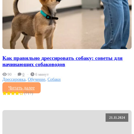
Как правильно дрессировать собаку: советы для
начинающих собаководов
90
0
6 минут
,
,
Дрессировка
Обучение
Собаки
Читать далее
(717)
21.11.2024