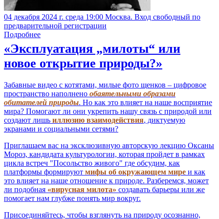
04 декабря 2024 г. среда 19:00 Москва. Вход свободный по
предварительной регистрации
Подробнее
«Эксплуатация „милоты“ или
новое открытие природы?»
Забавные видео с котятами, милые фото щенков – цифровое
пространство наполнено
обаятельными образами
обитателей природы
. Но как это влияет на наше восприятие
мира? Помогают ли они укрепить нашу связь с природой или
создают лишь
иллюзию взаимодействия
, диктуемую
экранами и социальными сетями?
Приглашаем вас на эксклюзивную авторскую лекцию Оксаны
Мороз, кандидата культурологии, которая пройдет в рамках
цикла встреч "Посольство живого" где обсудим, как
платформы формируют
мифы об окружающем мире
и как
это влияет на наше отношение к природе. Разберемся, может
ли подобная
«вирусная милота»
создавать барьеры или же
помогает нам глубже понять мир вокруг.
Присоединяйтесь, чтобы взглянуть на природу осознанно,