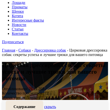
Лошади
Приматы
Щенки
Котята
Интересные факты
Новости
Статьи
Контакты
Подписаться
Главная
-
Собаки
-
Дрессировка собак
-
Цирковая дрессировка
собак: секреты успеха и лучшие трюки для вашего питомца
Цирковая дрессировка собак: секреты
успеха и лучшие трюки для вашего
питомца
Опубликовано: 21.11.2024
Количество просмотров: 72
Время чтения: 5 минут
Содержание
скрыть